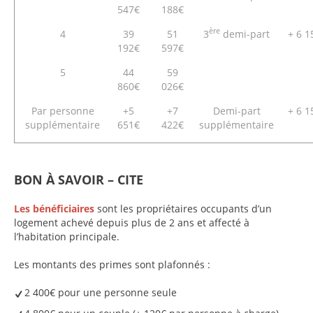
547€
188€
ère
4
39
51
3
demi-part
+ 6 1
192€
597€
5
44
59
860€
026€
Par personne
+5
+7
Demi-part
+ 6 1
supplémentaire
651€
422€
supplémentaire
BON À SAVOIR – CITE
Les bénéficiaires
sont les propriétaires occupants d’un
logement achevé depuis plus de 2 ans et affecté à
l’habitation principale.
Les montants des primes sont plafonnés :
2 400€ pour une personne seule