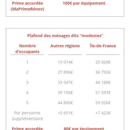
Prime accordée
100€ par équipement
(MaPrimeRénov)
Plafond des ménages dits “modestes”
Nombre
Autres régions
Île-de-France
d’occupants
1
19 074€
25 068€
2
27 896€
36 792€
3
33 547€
44 188€
4
39 192€
51 597€
5
44 860€
59 026€
Par personne
+5 651€
+7 422€
supplémentaire
Prime accordée
80€ par équipement