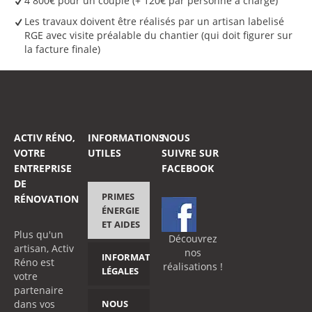
4 800€ pour un couple (+ 120€ par personne à charge)
Les travaux doivent être réalisés par un artisan labelisé
RGE avec visite préalable du chantier (qui doit figurer sur
la facture finale)
ACTIV RÉNO,
INFORMATIONS
NOUS
VOTRE
UTILES
SUIVRE SUR
ENTREPRISE
FACEBOOK
DE
PRIMES
RÉNOVATION
ÉNERGIE
ET AIDES
Plus qu'un
Découvrez
artisan, Activ
nos
INFORMATIONS
Réno est
réalisations !
LÉGALES
votre
partenaire
dans vos
NOUS