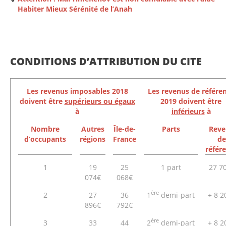
Habiter Mieux Sérénité de l’Anah
CONDITIONS D’ATTRIBUTION DU CITE
Les revenus imposables 2018
Les revenus de référe
doivent être
supérieurs ou égaux
2019 doivent être
à
inférieurs
à
Nombre
Autres
Île-de-
Parts
Reve
d’occupants
régions
France
de
référ
1
19
25
1 part
27 7
074€
068€
ère
2
27
36
1
demi-part
+ 8 2
896€
792€
ère
3
33
44
2
demi-part
+ 8 2