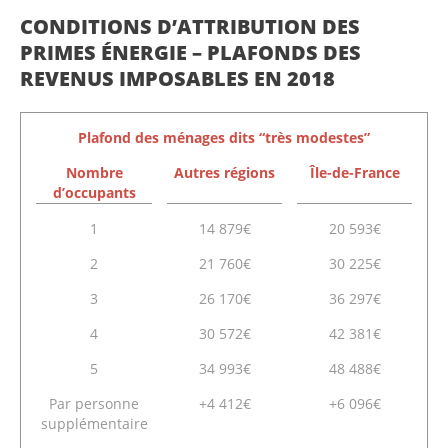
CONDITIONS D’ATTRIBUTION DES
PRIMES ÉNERGIE – PLAFONDS DES
REVENUS IMPOSABLES EN 2018
Plafond des ménages dits “très modestes”
Nombre
Autres régions
Île-de-France
d’occupants
1
14 879€
20 593€
2
21 760€
30 225€
3
26 170€
36 297€
4
30 572€
42 381€
5
34 993€
48 488€
Par personne
+4 412€
+6 096€
supplémentaire