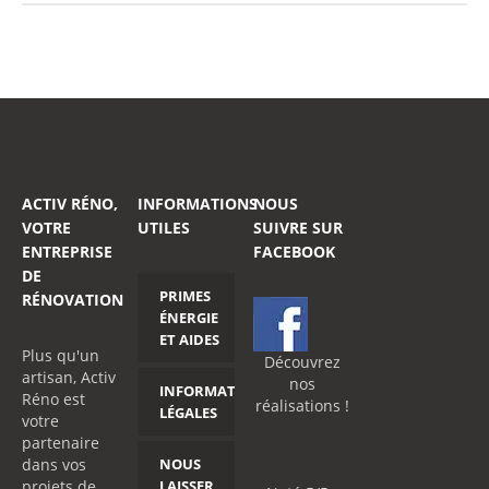
ACTIV RÉNO,
INFORMATIONS
NOUS
VOTRE
UTILES
SUIVRE SUR
ENTREPRISE
FACEBOOK
DE
PRIMES
RÉNOVATION
ÉNERGIE
ET AIDES
Plus qu'un
Découvrez
artisan, Activ
nos
INFORMATIONS
Réno est
réalisations !
LÉGALES
votre
partenaire
dans vos
NOUS
projets de
LAISSER