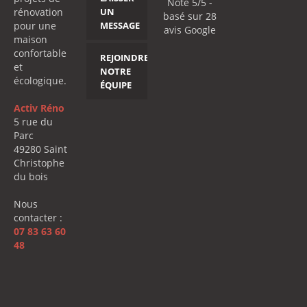
Noté 5/5 -
rénovation
UN
basé sur
28
pour une
MESSAGE
avis
Google
maison
confortable
REJOINDRE
et
NOTRE
écologique.
ÉQUIPE
Activ Réno
5 rue du
Parc
49280 Saint
Christophe
du bois
Nous
contacter :
07 83 63 60
48